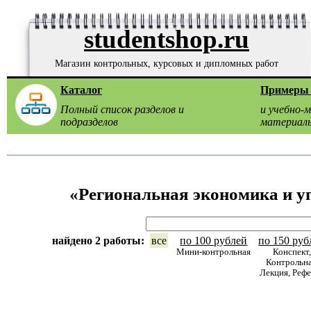
studentshop.ru
Магазин контрольных, курсовых и дипломных работ
Каталог
Примеры 
Полный список разделов и
и учебно-
подразделов
материал
«Региональная экономика и у
найдено 2 работы:
все
по 100 рублей
по 150 руб
Мини-контрольная
Конспект
Контрольна
Лекция, Реф