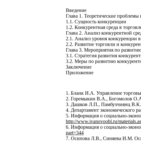
Введение
Глава 1. Теоретические проблемы 
1.1. Сущность конкуренции
1.2. Конкурентная среда в торгов
Глава 2. Анализ конкурентной сре
2.1. Анализ уровня конкуренции в
2.2. Развитие торговли и конкуре
Глава 3. Мероприятия по развити
3.1. Стратегия развития конкурен
3.2. Меры по развитию конкурент
Заключение
Приложение
1. Бланк И.А. Управление торговы
2. Горемыкин В.А., Богомолов О.А
3. Дашков Л.П., Памбухчиянц В.К.
4. Департамент экономического ра
5. Информация о социально-эконом
http://www.ivanovoobl.ru/materials.
6. Информация о социально-эконом
part=344
7. Осипова Л.В., Синяева И.М. Ос