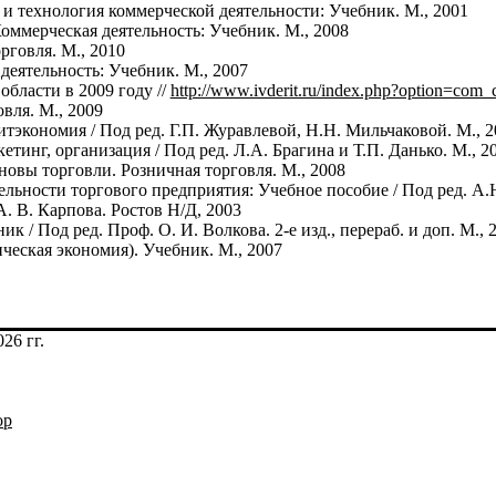
и технология коммерческой деятельности: Учебник. М., 2001
Коммерческая деятельность: Учебник. М., 2008
рговля. М., 2010
деятельность: Учебник. М., 2007
бласти в 2009 году //
http://www.ivderit.ru/index.php?option=com_
вля. М., 2009
итэкономия / Под ред. Г.П. Журавлевой, Н.Н. Мильчаковой. М., 2
кетинг, организация / Под ред. Л.А. Брагина и Т.П. Данько. М., 2
новы торговли. Розничная торговля. М., 2008
ельности торгового предприятия: Учебное пособие / Под ред. А.
А. В. Карпова. Ростов Н/Д, 2003
к / Под ред. Проф. О. И. Волкова. 2-е изд., перераб. и доп. М., 
ческая экономия). Учебник. М., 2007
26 гг.
op