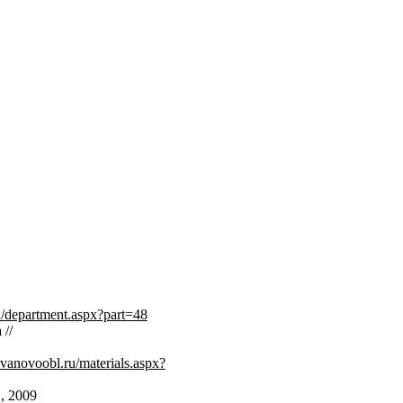
u/department.aspx?part=48
//
vanovoobl.ru/materials.aspx?
, 2009