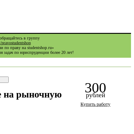
обращайтесь в группу
m/pravostudentshop
и по праву на studentshop.ru»
я задач по юриспруденции более 20 лет!
300
ие на рыночную
рублей