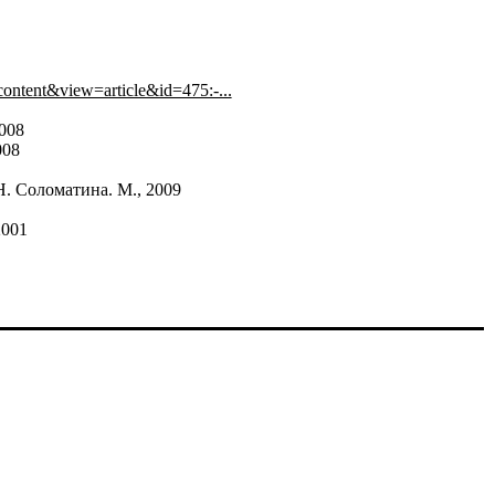
content&view=article&id=475:-...
008
008
Н. Соломатина. М., 2009
2001