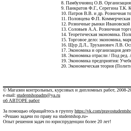
8. Памбухчиянц О.В. Организация 
9. Панкратов Ф.Г., Серегина Т.К. 
10. Патров В.В. и др. Розничная то
11. Половцева Ф.П. Коммерческая 
12. Розничные рынки Ивановской о
13. Соловьев А.А. Розничная торго
14. Теоретическая экономика. Пол
15. Торговое дело: экономика, мар
16. Щур Д.Л., Труханович Л.В. Ос
17. Экономика и организация деят
18. Экономика отрасли / Под ред. 
19. Экономика предприятия: Учебни
20. Экономическая теория (Полити
© Магазин контрольных, курсовых и дипломных работ, 2008-20
e-mail:
studentshopadm@ya.ru
об АВТОРЕ работ
За помощью обращайтесь в группу
https://vk.com/pravostudentsh
«Решаю задачи по праву на studentshop.ru»
Опыт решения задач по юриспруденции более 20 лет!