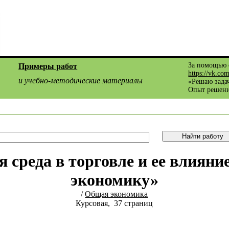
За помощью 
Примеры работ
https://vk.co
и учебно-методические материалы
«Решаю задач
Опыт решени
 среда в торговле и ее влиян
экономику»
/
Общая экономика
Курсовая, 37 страниц