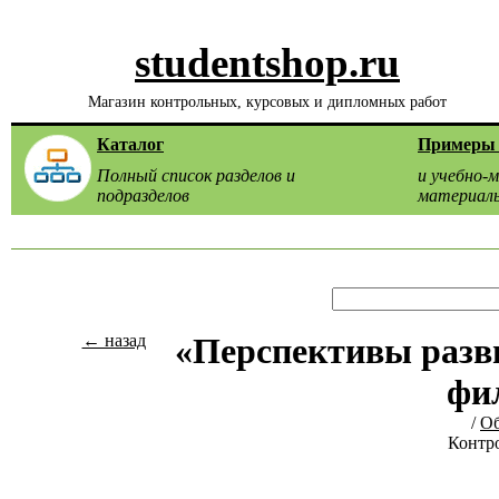
studentshop.ru
Магазин контрольных, курсовых и дипломных работ
Каталог
Примеры 
Полный список разделов и
и учебно-
подразделов
материал
← назад
«Перспективы разв
фи
/
Об
Контро