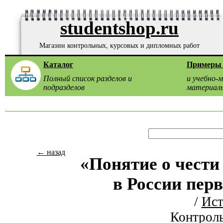
studentshop.ru
Магазин контрольных, курсовых и дипломных работ
Каталог
Примеры 
Полный список разделов и
и учебно-
подразделов
материал
← назад
«Понятие о чести
в России перв
/
Ист
Контроль