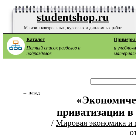
studentshop.ru
Магазин контрольных, курсовых и дипломных работ
Каталог
Примеры 
Полный список разделов и
и учебно-
подразделов
материал
← назад
«Экономиче
приватизации в
/
Мировая экономика и
о