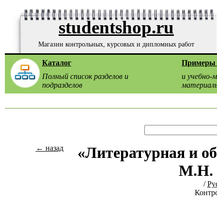
studentshop.ru
Магазин контрольных, курсовых и дипломных работ
Каталог
Примеры 
Полный список разделов и
и учебно-
подразделов
материал
← назад
«Литературная и о
М.Н.
/
Ру
Контро