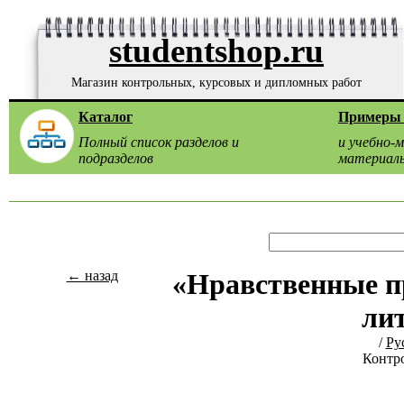
studentshop.ru
Магазин контрольных, курсовых и дипломных работ
Каталог
Примеры 
Полный список разделов и
и учебно-
подразделов
материал
← назад
«Нравственные п
ли
/
Ру
Контро