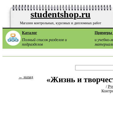
studentshop.ru
Магазин контрольных, курсовых и дипломных работ
Каталог
Примеры 
Полный список разделов и
и учебно-
подразделов
материал
← назад
«Жизнь и творче
/
Ру
Контро