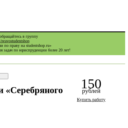
обращайтесь в группу
m/pravostudentshop
и по праву на studentshop.ru»
я задач по юриспруденции более 20 лет!
150
и «Серебряного
рублей