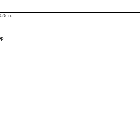
26 гг.
op