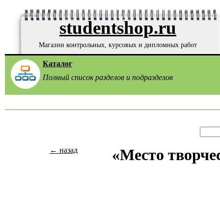
studentshop.ru
Магазин контрольных, курсовых и дипломных работ
Каталог
Полный список разделов и подразделов
← назад
«Место творче