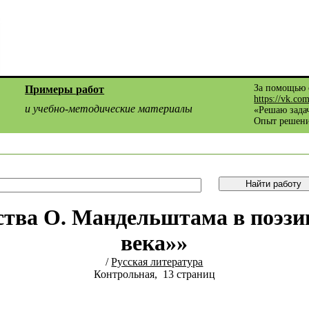
За помощью 
Примеры работ
https://vk.co
и учебно-методические материалы
«Решаю задач
Опыт решени
ства О. Мандельштама в поэзи
века»»
/
Русская литература
Контрольная, 13 страниц