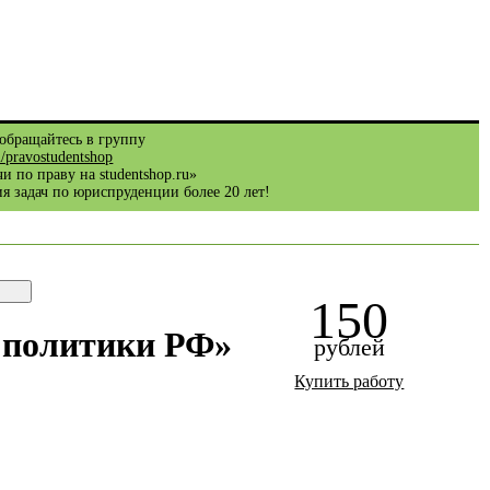
обращайтесь в группу
m/pravostudentshop
и по праву на studentshop.ru»
я задач по юриспруденции более 20 лет!
150
 политики РФ»
рублей