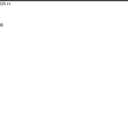
26 гг.
op