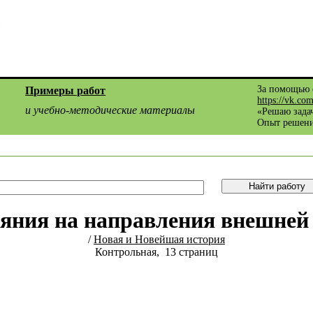
За помощью 
Примеры работ
https://vk.co
и учебно-методические материалы
«Решаю задач
Опыт решени
яния на направления внешней
/
Новая и Новейшая история
Контрольная, 13 страниц