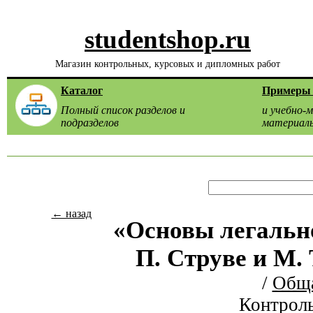
studentshop.ru
Магазин контрольных, курсовых и дипломных работ
Каталог
Примеры 
Полный список разделов и
и учебно-
подразделов
материал
← назад
«Основы легально
П. Струве и М.
/
Обща
Контроль