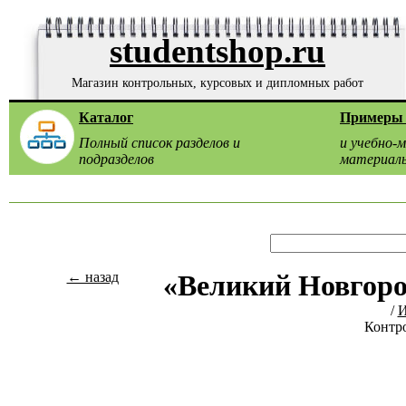
studentshop.ru
Магазин контрольных, курсовых и дипломных работ
Каталог
Примеры 
Полный список разделов и
и учебно-
подразделов
материал
← назад
«Великий Новгоро
/
И
Контро