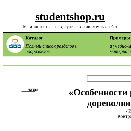
studentshop.ru
Магазин контрольных, курсовых и дипломных работ
Каталог
Примеры 
Полный список разделов и
и учебно-
подразделов
материал
← назад
«Особенности 
дореволю
/
И
Контро