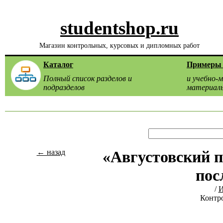
studentshop.ru
Магазин контрольных, курсовых и дипломных работ
Каталог
Примеры 
Полный список разделов и
и учебно-
подразделов
материал
← назад
«Августовский п
пос
/
И
Контро