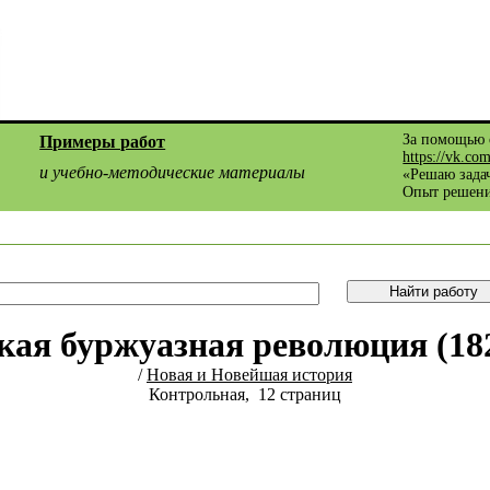
За помощью 
Примеры работ
https://vk.co
и учебно-методические материалы
«Решаю задач
Опыт решени
ая буржуазная революция (1820
/
Новая и Новейшая история
Контрольная, 12 страниц