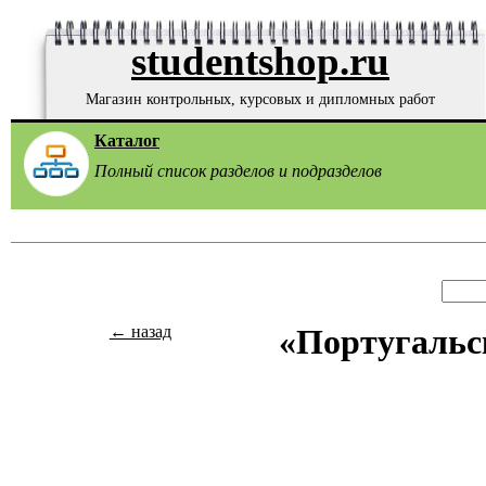
studentshop.ru
Магазин контрольных, курсовых и дипломных работ
Каталог
Полный список разделов и подразделов
← назад
«Португальск