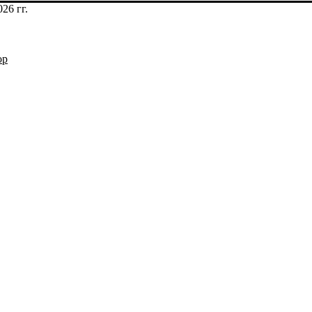
26 гг.
op