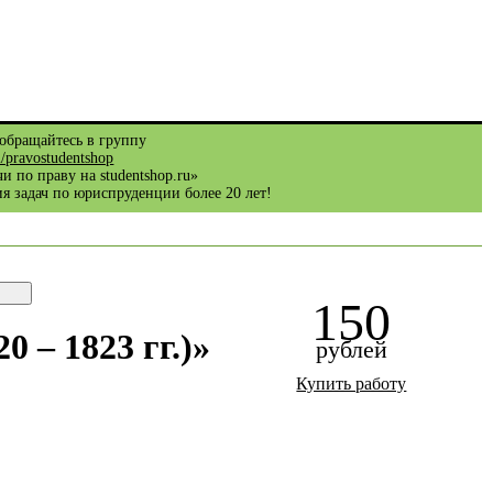
обращайтесь в группу
m/pravostudentshop
и по праву на studentshop.ru»
я задач по юриспруденции более 20 лет!
150
 – 1823 гг.)»
рублей