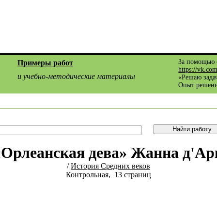
За помощью 
Примеры работ
https://vk.co
и учебно-методические материалы
«Решаю задач
Опыт решени
«Орлеанская дева» Жанна д'Ар
/
История Средних веков
Контрольная, 13 страниц