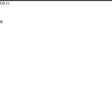
26 гг.
op