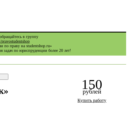
обращайтесь в группу
m/pravostudentshop
и по праву на studentshop.ru»
я задач по юриспруденции более 20 лет!
150
к»
рублей