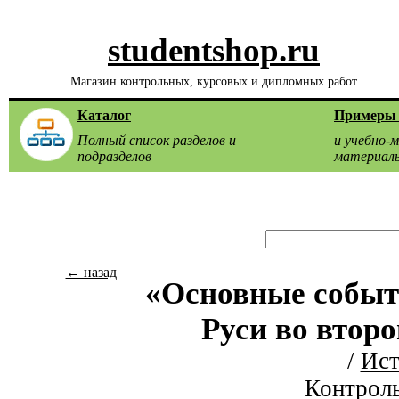
studentshop.ru
Магазин контрольных, курсовых и дипломных работ
Каталог
Примеры 
Полный список разделов и
и учебно-
подразделов
материал
← назад
«Основные событ
Руси во второ
/
Ист
Контроль