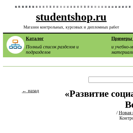
studentshop.ru
Магазин контрольных, курсовых и дипломных работ
Каталог
Примеры 
Полный список разделов и
и учебно-
подразделов
материал
← назад
«Развитие соци
В
/
Новая 
Контро