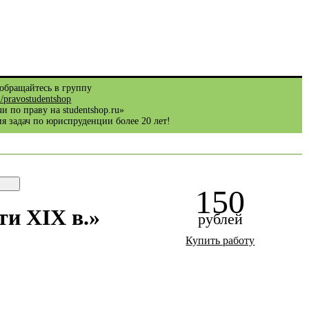
обращайтесь в группу
m/pravostudentshop
и по праву на studentshop.ru»
я задач по юриспруденции более 20 лет!
150
ти XIX в.»
рублей