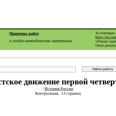
За помощью 
Примеры работ
https://vk.co
и учебно-методические материалы
«Решаю задач
Опыт решени
тское движение первой четвер
/
История России
Контрольная, 13 страниц