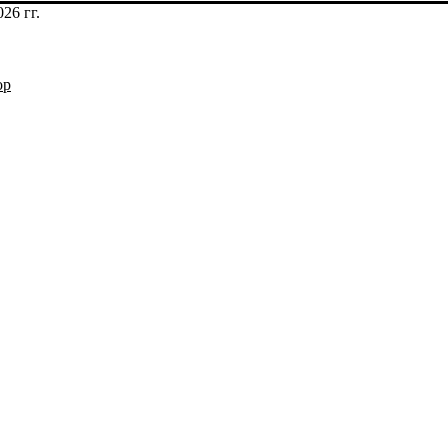
26 гг.
op