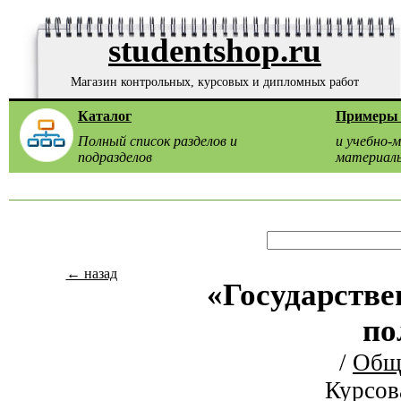
studentshop.ru
Магазин контрольных, курсовых и дипломных работ
Каталог
Примеры 
Полный список разделов и
и учебно-
подразделов
материал
← назад
«Государстве
по
/
Общ
Курсов