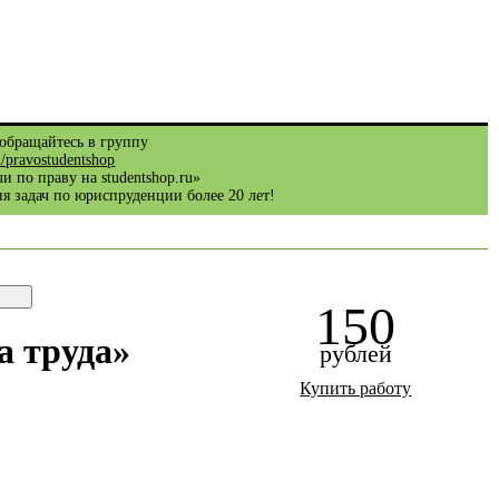
обращайтесь в группу
m/pravostudentshop
и по праву на studentshop.ru»
я задач по юриспруденции более 20 лет!
150
а труда»
рублей