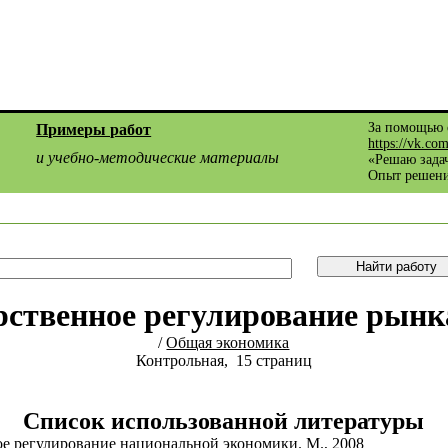
За помощью 
Примеры работ
https://vk.co
и учебно-методические материалы
«Решаю задач
Опыт решени
рственное регулирование рынк
/
Общая экономика
Контрольная, 15 страниц
Список использованной литературы
ое регулирование национальной экономики. М., 2008