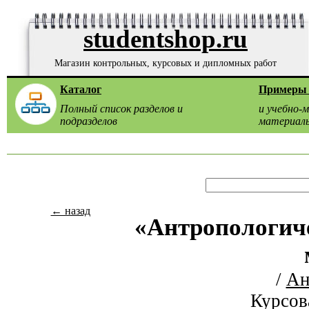
studentshop.ru
Магазин контрольных, курсовых и дипломных работ
Каталог
Примеры 
Полный список разделов и
и учебно-
подразделов
материал
← назад
«Антропологиче
/
Ан
Курсов