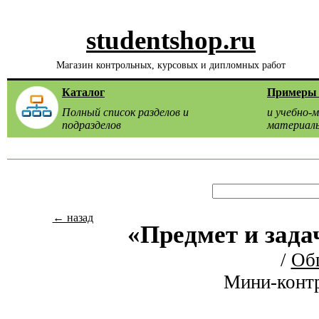
studentshop.ru
Магазин контрольных, курсовых и дипломных работ
Каталог
Примеры 
Полный список разделов и
и учебно-
подразделов
материал
← назад
«Предмет и зада
/
Об
Мини-контр