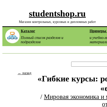
studentshop.ru
Магазин контрольных, курсовых и дипломных работ
Каталог
Примеры 
Полный список разделов и
и учебно-
подразделов
материал
← назад
«Гибкие курсы: р
«
/
Мировая экономика и
о