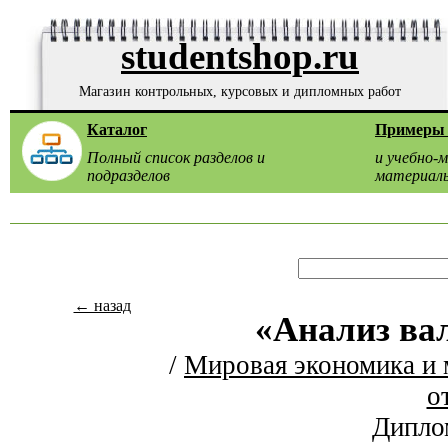
studentshop.ru
Магазин контрольных, курсовых и дипломных работ
Каталог
Примеры 
Полный список разделов и
и учебно-
подразделов
материал
← назад
«Анализ ва
/
Мировая экономика и
о
Дипло