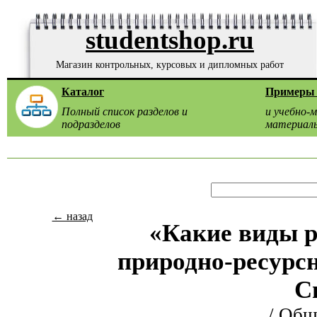
studentshop.ru
Магазин контрольных, курсовых и дипломных работ
Каталог
Примеры 
Полный список разделов и
и учебно-
подразделов
материал
← назад
«Какие виды р
природно-ресурс
С
/
Общ