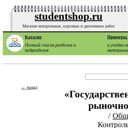
studentshop.ru
Магазин контрольных, курсовых и дипломных работ
Каталог
Примеры 
Полный список разделов и
и учебно-
подразделов
материал
← назад
«Государстве
рыночно
/
Общ
Контроль