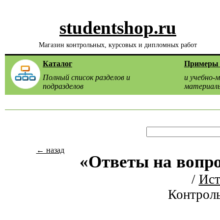
studentshop.ru
Магазин контрольных, курсовых и дипломных работ
Каталог
Примеры 
Полный список разделов и
и учебно-
подразделов
материал
← назад
«Ответы на вопро
/
Ист
Контроль