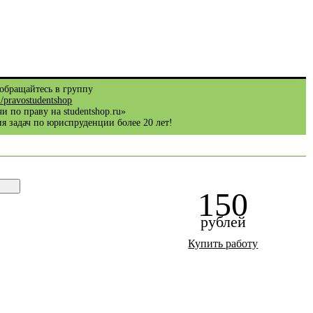
обращайтесь в группу
m/pravostudentshop
и по праву на studentshop.ru»
я задач по юриспруденции более 20 лет!
150
рублей