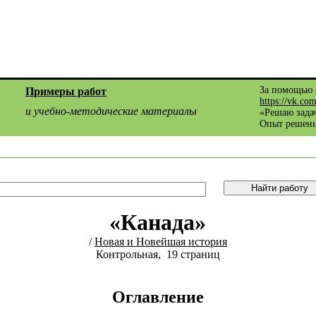
За помощью 
Примеры работ
https://vk.co
и учебно-методические материалы
«Решаю задач
Опыт решени
«Канада»
/
Новая и Новейшая история
Контрольная, 19 страниц
Оглавление