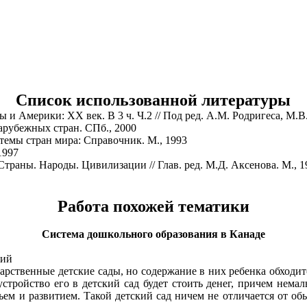
Список использованной литературы
 и Америки: ХХ век. В 3 ч. Ч.2 // Под ред. А.М. Родригеса, М.В
арубежных стран. СПб., 2000
темы стран мира: Справочник. М., 1993
1997
 Страны. Народы. Цивилизации // Глав. ред. М.Д. Аксенова. М., 1
Работа похожей тематики
Система дошкольного образования в Канаде
ний
арственные детские сады, но содержание в них ребенка обходит
устройство его в детский сад будет стоить денег, причем нема
овьем и развитием. Такой детский сад ничем не отличается от 