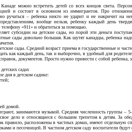
 Канаде можно встретить детей со всех концов света. Персо
ацией и состоит в основном из иммигрантов. Про отношение
но ручаться – ребенка никто не ударит и не накричит на нег
 представлениям, вообще нельзя, ребенку каждый день твердя
 телефону «911» и обратиться за помощью.
еляет субсидии на детские сады, но порой эти деньги поступ
атные сады довольно большая. Как шутят канадцы, ребенка над
ачатия.
тские сады. Средний возраст приема в государственные и частные
ть как каждый день, так и выборочно, в удобный для родителе
 справок, документов. Просто нужно привести с собой ребенка, з
 детских садах
е дня в детском садике:
етей;
тей домой.
играют, занимаются музыкой. Средняя численность группы – 5
свое дело и относящиеся с большим трепетом к детям. За обе
как правило, расположены в частных домах, имеют отдельную с
рками и песочницей. В частном детском саду воспитатели будут с