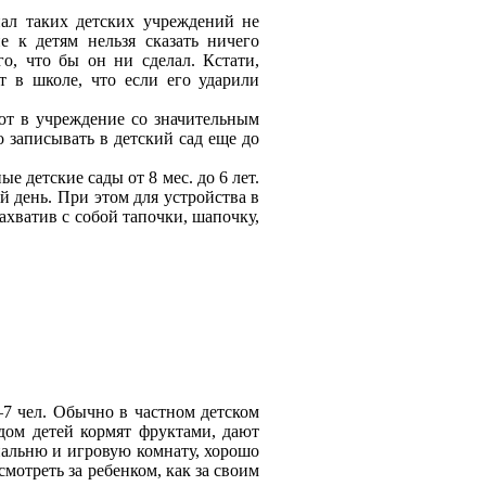
нал таких детских учреждений не
 к детям нельзя сказать ничего
о, что бы он ни сделал. Кстати,
т в школе, что если его ударили
ают в учреждение со значительным
о записывать в детский сад еще до
 детские сады от 8 мес. до 6 лет.
й день. При этом для устройства в
ахватив с собой тапочки, шапочку,
–7 чел. Обычно в частном детском
дом детей кормят фруктами, дают
пальню и игровую комнату, хорошо
мотреть за ребенком, как за своим