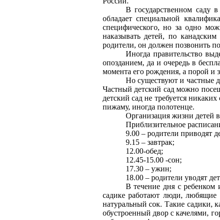
России.
В государственном саду в
обладает специальной квалифик
специфического, но за одно мож
наказывать детей, по канадским
родители, он должен позвонить по
Иногда правительство выд
опозданием, да и очередь в беспл
момента его рождения, а порой и з
Но существуют и частные де
Частный детский сад можно посеща
детский сад не требуется никаких
пижаму, иногда полотенце.
Организация жизни детей в
Приблизительное расписани
9.00 – родители приводят д
9.15 – завтрак;
12.00-обед;
12.45-15.00 -сон;
17.30 – ужин;
18.00 – родители уводят де
В течение дня с ребенком 
садике работают люди, любящие 
натуральный сок. Такие садики, 
обустроенный двор с качелями, го