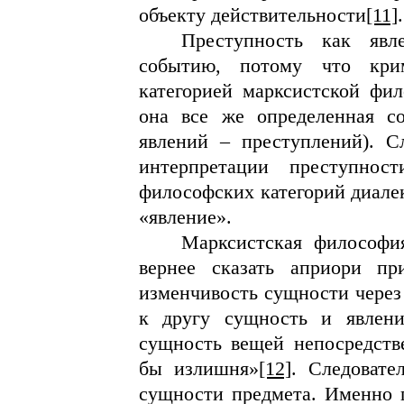
объекту действительности
[11]
.
Преступность как явл
событию, потому что кри
категорией марксистской фил
она все же определенная со
явлений – преступлений). С
интерпретации преступнос
философских категорий диале
«явление».
Марксистская философи
вернее сказать априори пр
изменчивость сущности через 
к другу сущность и явлен
сущность вещей непосредстве
бы излишня»
[12]
. Следовате
сущности предмета. Именно п