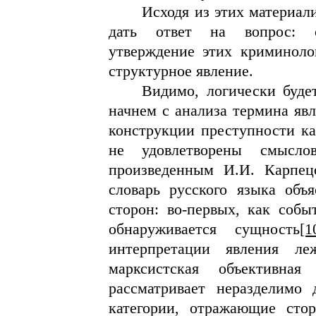
Исходя из этих материа
дать ответ на вопрос: со
утверждение этих криминолог
структурное явление.
Видимо, логически буде
начнем с анализа термина явл
конструкции преступности ка
не удовлетворены смысло
произведенным И.И. Карпец
словарь русского языка объ
сторон: во-первых, как событ
обнаруживается сущность
[1
интерпретации явления ле
марксистская объективна
рассматривает неразделимо
категории, отражающие сто