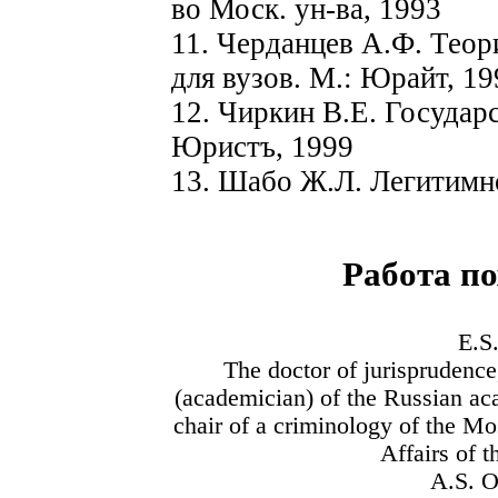
во Моск. ун-ва, 1993
11. Черданцев А.Ф. Теор
для вузов. М.: Юрайт, 19
12. Чиркин В.Е. Государ
Юристъ, 1999
13. Шабо Ж.Л. Легитимно
Работа п
E
.
S
The doctor of jurisprudenc
(academician) of the Russian aca
chair of a criminology of the Mo
Affairs of 
A.S. 