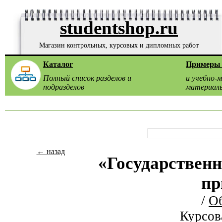
studentshop.ru
Магазин контрольных, курсовых и дипломных работ
Каталог
Примеры 
Полный список разделов и
и учебно-
подразделов
материал
← назад
«Государственн
пр
/
О
Курсов