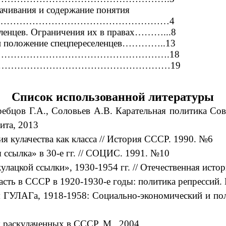
ачивания и содержание понятия
……………………………………………………………4
селенцев. Ограничения их в правах………...8
я и положение спецпереселенцев…………..13
…………………………………………………….18
ы…………………………………………………………19
Список использованной литературы
ебцов Г.А., Соловьев А.В. Карательная политика Сов
ита, 2013
я кулачества как класса // История СССР. 1990. №6
 ссылка» в 30-е гг. // СОЦИС. 1991. №10
улацкой ссылки», 1930-1954 гг. // Отечественная исто
асть в СССР в 1920-1930-е годы: политика репрессий.
ГУЛАГа, 1918-1958: Социально-экономический и пол
 раскулаченных в СССР. М., 2004