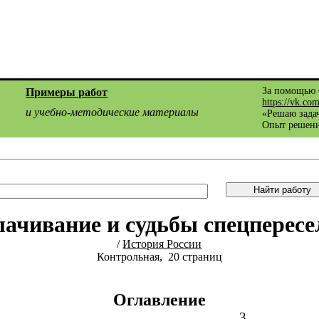
За помощью 
Примеры работ
https://vk.co
и учебно-методические материалы
«Решаю задач
Опыт решени
лачивание и судьбы спецпересе
/
История России
Контрольная, 20 страниц
Оглавление
…………………………………………………….3