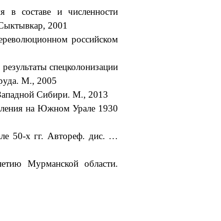
я в составе и численности
. Сыктывкар, 2001
лереволюционном российском
 результаты спецколонизации
руда. М., 2005
 Западной Сибири. М., 2013
селения на Южном Урале 1930
ле 50-х гг. Автореф. дис. …
етию Мурманской области.