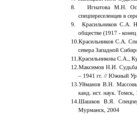
8.
Игнатова М.Н. Ос
спецпереселенцев в сер
9.
Красильников C.А. Н
обществе (1917 - конец 
10.
Красильников С.А
.
Спе
севера Западной Сибири
11.
Красильникова С.А., К
12.
Максимов Н.И.
Судьба 
– 1941 гг. // Южный Ур
13.
Уйманов В.Н.
Массовые
канд. ист. наук. Томск,
14.
Шашков В.Я. Спецпер
Мурманск, 2004