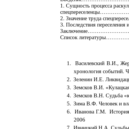
1. Сущность процесса раскул
спецпереселенцы
2. Значение труда спецпере
3. Последствия переселени
Заключение……………
Список литератур
1.
Василевский В.И., Жер
хронология событий. Ч
2.
Зеленин И.Е. Ликвидаци
3.
Земсков В.И.
«Кулацкая
4.
Земсков В.Н. Судьба «к
5.
Зима В.Ф.
Человек и вл
6.
Иванова Г.М.
История 
2006
7.
Ивницкий Н.А. Судьбы