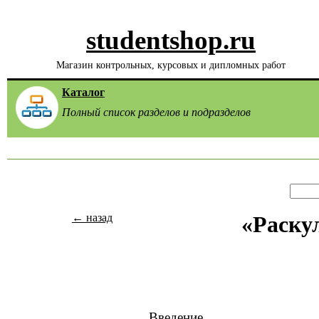
studentshop.ru
Магазин контрольных, курсовых и дипломных работ
Каталог
Полный список разделов и подразделов
← назад
«Раску
Введение………………