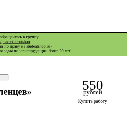
обращайтесь в группу
m/pravostudentshop
и по праву на studentshop.ru»
я задач по юриспруденции более 20 лет!
550
ленцев»
рублей