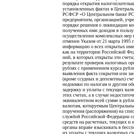
порядка открытия налогоплательщ
установленных фак­тах в Централ
РСФСР «О Центральном банке РСФ
предприятием, организацией, учре
порядке решения о ликвидации ко
полученных ими доходов в пользу 
осуществлении комплексных мер п
отменен Указом от 21 марта 1995 
информацию о всех открытых ими с
как на территории Российской Фе
ний, в которых открыты эти счета
результате проверок налоговых орг
рублях с применением курса рубл
выявления факта сокрытия или зан
(кроме ссудных и депозитных) сч
недоим­ки по налогам и другим об
задержку и уплаты с текущих вал
этих счетах, а в случае недо­стат
эквивалентном всей сумме в рубл
валютам, котируемым Центральным
поручения (распоряжения) на спис
службой Российской Федерации со
средств на расчетных, текущих и
органы вправе взыскивать в бессп
их уплаты с текущих валютных сч