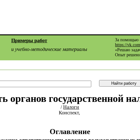
За помощью 
Примеры работ
https://vk.co
и учебно-методические материалы
«Решаю задач
Опыт решени
ть органов государственной на
/
Налоги
Конспект,
Оглавление