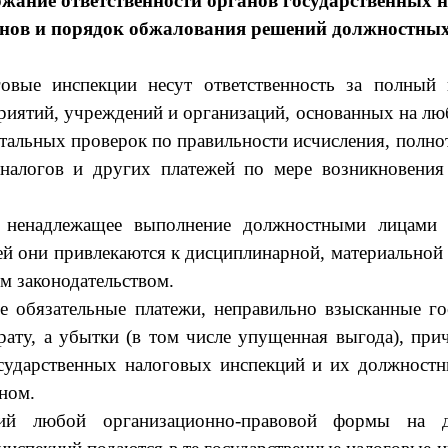
ержание ответственности органов государственных 
нов и порядок обжалования решений должностны
говые инспекции несут ответствен­ность за полный
риятий, учреждений и организаций, основанных на лю
нтальных проверок по правильности исчисления, полно
 налогов и других платежей по мере возникновения
 ненадлежащее выполнение должностными лицами 
й они привлекаются к дисциплинарной, материальной 
м законодательством.
 обязательные платежи, неправильно взы­сканные г
ра­ту, а убытки (в том числе упущенная выгода), при
сударственных налоговых инс­пекций и их должност
ном.
ий любой организационно-правовой формы на д