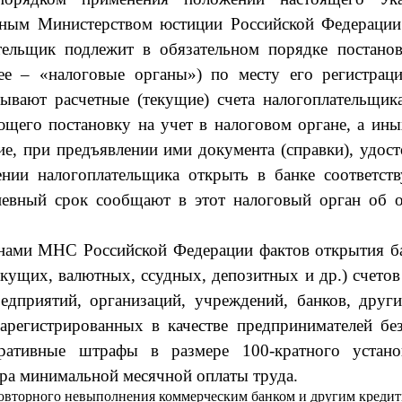
анным Министерством юстиции Российской Федерации 
ательщик подлежит в обязательном порядке постан
лее – «налоговые органы») по месту его регистра
ывают расчетные (теку­щие) счета налогоплательщик
ющего постановку на учет в налоговом органе, а ины
ие, при предъяв­лении ими документа (справки), удо
ении налогоплательщика открыть в банке со­ответс
дневный срок сообщают в этот налоговый орган об о
анами МНС Российской Федерации фактов открытия 
кущих, валютных, ссудных, депозитных и др.) счетов
редприятий, организаций, учреждений, банков, друг
зарегистрированных в качестве предпринимателей бе
тративные штрафы в размере 100-кратного установ
ра минимальной месячной оплаты труда.
повторного невыполнения коммерчес­ким банком и другим креди