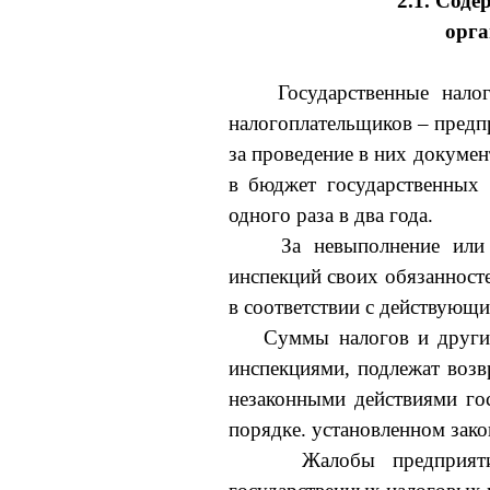
2.1. Сод
орга
Государственные нало
налогоплательщиков – предп
за проведение в них докуме
в бюд­жет государственных
одного раза в два года.
За невыполнение или
инспекций своих обязанносте
в соответствии с действующи
Суммы налогов и другие
инспекциями, подлежат возв
незаконными действиями го
порядке. установленном зако
Жалобы предприят