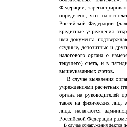
Федерации, зарегист­риров
определено, что: налогопл
Российской Феде­рации (да
кредитные учреждения откр
ими докумен­та, подтвержда
ссудные, депозитные и друг
на­логового органа о намер
текущего) счета, и в пяти
вышеуказанных счетов.
В случае выявления орг
учреждениями расчетных (те
органа на руководителей п
также на физических лиц, 
лица, налагаются ад­минис
Российской Федерации разме
В случае обнаружения фактов 