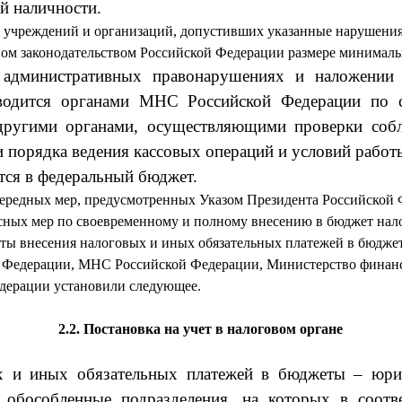
й наличности.
 учреждений и организаций, допусти­вших указанные нарушени
ом законодательством Российской Федерации размере минималь
 административных правонарушениях и наложе­нии
водится ор­ганами МНС Российской Федерации по с
ругими ор­ганами, осуществляющими проверки соб
 порядка ведения кассовых операций и ус­ловий работ
ся в федеральный бюджет.
ередных мер, предусмотренных Ука­зом Президента Российской Ф
ных мер по своевременному и полному внесе­нию в бюджет нал
оты внесения налоговых и иных обязательных платежей в бю­дже
Федерации, МНС Российской Федерации, Министерст­во финан
дерации установили следующее.
2.2.
Постановка на учет в налоговом органе
х и иных обязательных платежей в бюджеты – юрид
е обособленные подразделения, на которых в соотве