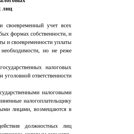
налоговых
х лиц
 и своевременный учет всех
бых формах собственности, и
ты и своевременности уплаты
 необходимости, но не реже
государственных налоговых
и уголовной ответст­венности
осударственными налоговыми
чиненные налогоп­лательщику
ными лицами, возмещаются в
ействия должностных лиц