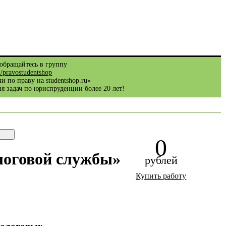
обращайтесь в группу
m/pravostudentshop
и по праву на studentshop.ru»
я задач по юриспруденции более 20 лет!
0
логовой службы»
рублей