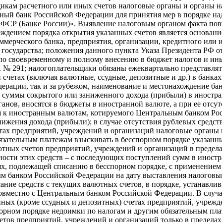
икам расчетного или иных счетов налоговые органы и органы 
ьный банк Российской Федерации для принятия мер в по­рядке н
СР (Банке России)». Выявление налоговым органом факта пов
ждением по­рядка открытия указанных счетов является основан
ммерческого банка, предприятия, организации, кредитного или 
государства; положения данного пункта Указа Президента РФ от
о своевременному и пол­ному внесению в бюджет налогов и ин
г. № 291; налогоплательщики обязаны ежеквартально представлят
четах (включая ва­лютные, ссудные, депозитные и др.) в банка
дерации, так и за рубежом, наименование и местонахождение ба
; суммы сокрытого или заниженного дохода (прибыли) в ино­стр
а­нов, вносятся в бюджеты в иностранной валюте, а при ее отсу
я к ино­странным валютам, котируемого Центральным банком Рос
ижения дохода (при­были); в случае отсутствия рублевых средст
етах предприятий, учреждений и организаций налоговые органы 
язательным платежам взыскивать в бесспор­ном порядке указанны
ютных счетов предприятий, учреждений и организаций в предела
очности этих средств – с последующих поступлений сумм в ино­ст
ях, подле­жащей списанию в бесспорном порядке, с применением
 банком Российс­кой Федерации на дату выставления налоговы
ание средств с текущих валютных счетов, в порядке, устанавли
вместно с Центральным банком Российской Федерации. В случа
 иных (кроме ссудных и депозитных) счетах предприятий, учреж
орном порядке недоимки по налогам и другим обязательным плат
етов предприятий, учреждений и организаций только в пределах