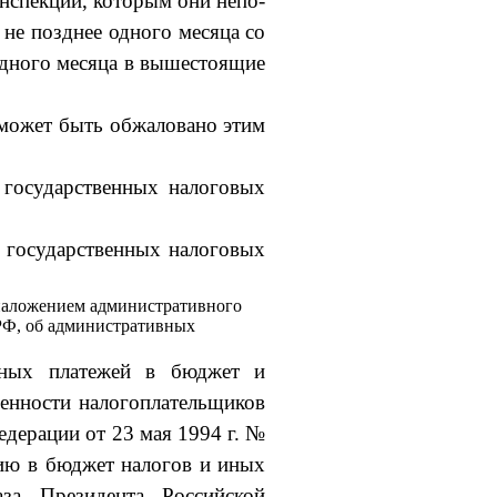
инспекции, которым они непо­
не позднее одного месяца со
одного месяца в вышестоящие
может быть обжаловано этим
 государственных налоговых
 государственных налоговых
 наложением административного
в РФ, об административных
­ных платежей в бюджет и
венности налогоплательщиков
едерации от 23 мая 1994 г. №
ию в бюджет налогов и иных
аза Президента Российской