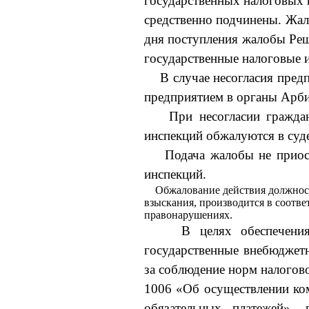
государственных налоговых и
средственно подчинены. Жал
дня поступления жалобы Реш
государственные налоговые 
В случае несогласия пре
предприятием в органы Арби
При несогласии гражда
инспекций обжалуются в суд
Подача жалобы не приос
инспекций.
Обжалование действия должнос
взы­скания, производится в соотв
правонару­шениях.
В целях обеспечени
государственные внебюджетн
за соблюдение норм налогово
1006 «Об осуществлении ко
обязательных платежей», 