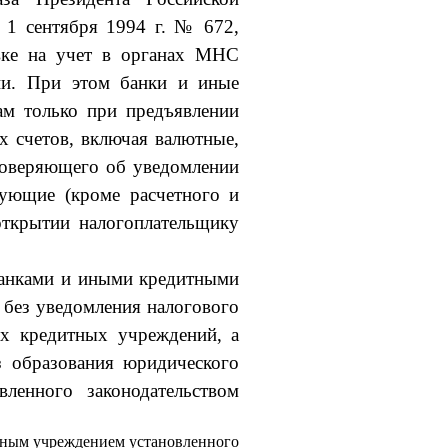
1 сентяб­ря 1994 г. № 672,
овке на учет в органах МНС
ции. При этом банки и иные
ам только при предъявлении
х счетов, включая валютные,
стоверяющего об уведомлении
твующие (кроме расчетного и
ткрытии налогоплатель­щику
банками и иными кредитными
 без уведомления налогового
их кредитных учреждений, а
з образования юридического
ленного зако­нодательством
тным учреждением установленного