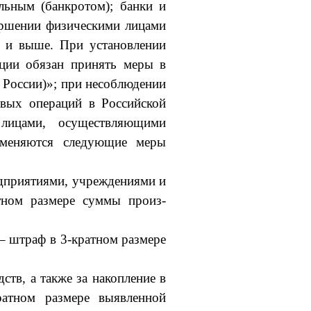
льным (банкротом); банки и
ершении физическими лицами
А и выше. При установлении
ации обязан принять меры в
России)»; при несоблюдении
овых операций в Российской
ли­цами, осуществляющими
рименяются следующие меры
едприятиями, учреждениями и
тном размере суммы произ­
 – штраф в 3-кратном размере
тв, а также за накопление в
атном размере выявленной