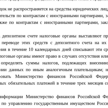
ок не распространяется на средства юри­дических лиц
зательств по контрактам с иностранными партнерами, 
акже по контрактам с ино­странными партнерами, за
 депозитном счете налоговые органы выстав­ляют п
 пере­воде этих средств с депозитного счета на их
ия в течение 10 календарных дней списы­вают эти ср
оговые органы имеют право в случаях отсутствия или
 определять суммы налогов, подлежащих внесени
ании данных по иным аналогичным плательщикам; н
овать Министерство финансов Российской Феде
ых обязательных платежей в течение трех месяцев с
нформации Министерство финансов Российс­кой Фе
 по управлению государственным имуществом Росси