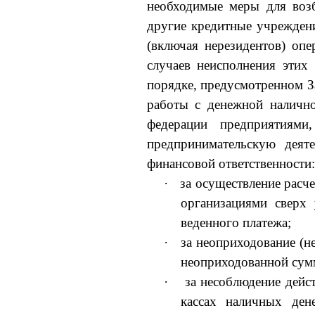
необходимые меры для возб
другие кредитные учрежден
(включая нерези­дентов) о
случаев неисполнения этих
порядке, пре­дусмотренном
работы с денежной налично
федера­ции предприятиям
предпринимательскую деят
финансовой ответственности:
·
за осуществление расч
организациями сверх
веденного платежа;
·
за неоприходование (н
неоприходованной сум
·
за несоблюдение дейс
кассах наличных ден