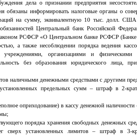
уждения дела о признании предпри­ятия несостояте
ия обязаны информировать налоговые органы о сов
пераций на сумму, эквивалентную 10 тыс. долл. СШ
 обязанностей Централь­ный банк Российской Федер
 Законом РСФСР «О Центральном банке РСФСР (Банке 
стью, а также не­соблюдении порядка ведения касс
и, учреждениями, организациями и физическими 
ельность без обра­зования юридического лица, п
етов наличными денежными средствами с дру­гими пр
 установлен­ных предельных сумм – штраф в 2-кра
еполное оприходование) в кассу денежной на­личности
мы;
твующего порядка хранения свободных денеж­ных средс
ег сверх установленных лимитов – штраф в 3-кр