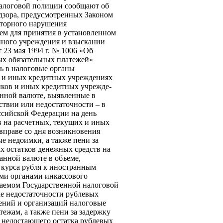
налоговой полиции сообщают об
адзора, предусмотренных Законом
торного нарушения
ием для принятия в установленном
иного учреждения и взыска­нии
 23 мая 1994 г. № 1006 «Об
ых обязательных платежей»
ь в нало­говые органы
х и иных кредитных учреж­дениях
нков и иных кредитных учрежде­
анной валюте, выявленные в
тствии или недостаточности – в
сийской Фе­дерации на день
в на расчетных, текущих и иных
вправе со дня возникновения
е недоимки, а также пени за
х остатков денежных средств на
ранной валюте в объеме,
 курса рубля к иностранным
ми органами инкассового
ваемом Государственной налоговой
е недостаточности рублевых
дений и организаций налоговые
ежам, а также пени за задержку
 недо­стающего остатка рублевых