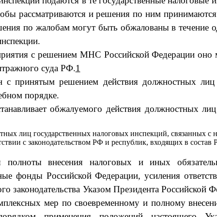
нспекций по­даются в те государственные налоговые 
обы рассматриваются и решения по ним принимаются 
ения по жалобам могут быть обжалованы в течение 
инспекции.
дприятия с решением МНС Российской Федерации оно 
тражного суда РФ.
1
н с принятым решением действия должност­ных лиц
ебном порядке.
танавливает обжалуемого действия долж­ностных лиц
тных лиц государственных нало­говых инспекций, связанных с
етствии с законодательством РФ и рес­публик, входящих в соста
я полноты внесения налоговых и иных обязатель
ые фонды Рос­сийской Федерации, усиления ответст
го законодательства Указом Президента Российской Ф
мплексных мер по своевременному и полному внесен
порядком применения поло­жений настоящего Ук