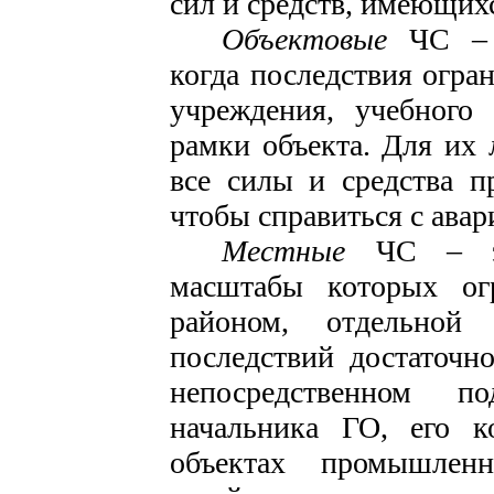
сил и средств, имеющих­
Объектовые
ЧС – 
когда последствия огра
учреж­дения, учебного
рамки объек­та. Для их
все силы и сред­ства п
чтобы справиться с авар
Местные
ЧС – э
масшта­бы которых ог
районом, от­дельной
последствий достаточн
непосредственном п
начальника ГО, его 
объектах промышленно