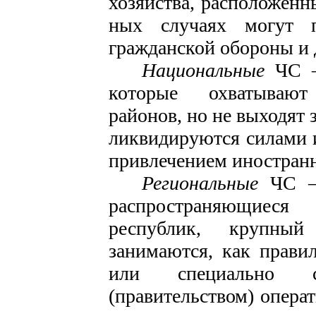
хозяйства, расположенн
ных случаях могут п
гражданс­кой обороны и
Национальные
ЧС –
ко­торые охватываю
районов, но не выходят 
ликвидируют­ся силами 
привлечением иностран
Региональные
ЧС –
рас­пространяющиес
республик, круп­ны
занимаются, как прави
или специально со
(правительством) опера