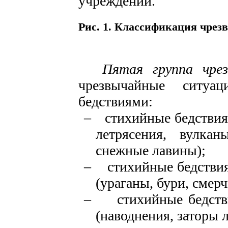
учреждений.
Рис. 1. Классификация чре
Пятая группа чре
чрез­вычайные ситуа
бедствиями:
–
стихийные бедствия 
летрясения, вулкан
снежные лавины);
–
стихийные бедствия
(ураганы, бури, смерч
–
стихийные бедств
(на­воднения, заторы 