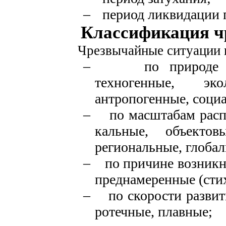
–
период ликвидации 
Классификация ч
Чрезвычайные ситуации 
–
по природе 
техногенные, экол
антропогенные, соци
–
по масштабам расп
кальные, объектов
региональ­ные, глоба
–
по причине возникн
преднамеренные (сти
–
по скорости развит
ротечные, плавные;