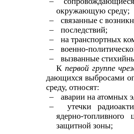
–
сопровождающиеся
ок­ружающую среду;
–
связанные с возник
–
последствий;
–
на транспортных ко
–
военно-политическог
–
вызванные стихийн
К
первой группе чре
дающихся выбросами о
сре­ду, относят:
–
аварии на атомных 
–
утечки
радиоакт
ядерно-топливного 
защитной
зоны;