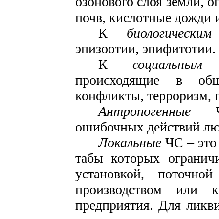
озонового слоя зем­ли, 
почв, кислотные дожди и
К
биологическ
эпизоотии, эпифитотии.
К
социальны
происходящие в общ
конфликты, терроризм, г
Антропогенные
ошибочных действий лю
Локальные
ЧС – это
табы которых огранич
уста­новкой, поточно
производством или к
предприятия. Для лик­в