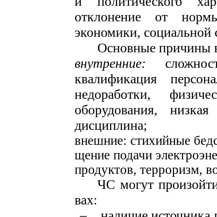
и политического хар
отклонение от нормы
экономики, социальной 
Основные причины 
внутренние:
сложнос
квалификация персонал
недоработки, физи
оборудования, низ­кая
дисциплина;
внешние: стихийные бедс
щение подачи электроэне
продуктов, терроризм, в
ЧС могут произойти
вах:
–
наличие источника р