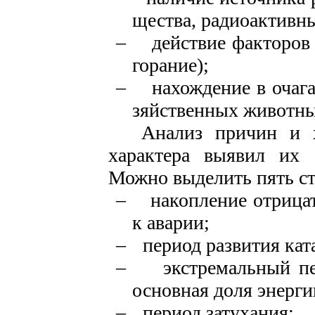
щества, радиоактивны
–
действие факторов 
горание);
–
нахождение в очаг
зяйственных животны
Анализ причин и 
харак­тера выявил их
Можно выде­лить пять ст
–
накопление отрица
к аварии;
–
период развития ка
–
экстремальный пе
основная доля энерги
–
период затухания;