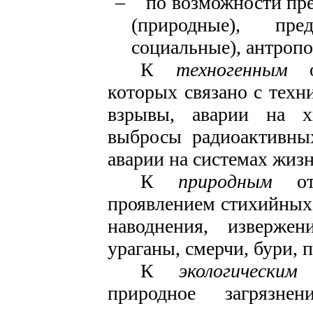
–
по возможности пр
(природные), пред
социальные), антропо
К
техногенным
которых связано с техн
взрывы, аварии на х
выбросы радиоак­тивны
аварии на системах жиз
К
природным
о
проявлением стихийных 
наводнения, извержен
ураганы, смерчи, бури, 
К
экологически
природное загрязне