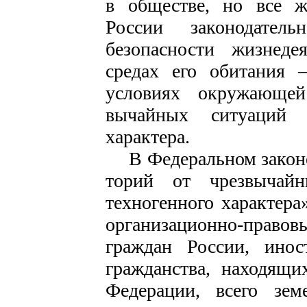
в обществе, но все ж
России законодател
безопасности жизнедея
средах его обитания –
условиях окружающе
вычайных ситуаций 
характера.
В Федеральном закон
торий от чрезвычай
техноген­ного характера
организацион­но-прав
граждан России, ино­
гражданства, находящи
Федерации, всего земе