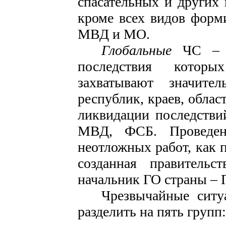
спасательных и других 
кроме всех видов форм
МВД и МО.
Глобальные
ЧС – 
послед­ствия котор
захватывают значи­те
республик, краев, облас
ликвидации последств
МВД, ФСБ. Проведени
неотложных работ, как п
созданная правительс
начальник ГО страны – П
Чрезвычайные сит
раз­делить на пять групп: