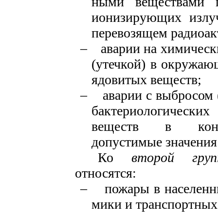
ными веществами п
ионизиру­ющих излуч
перевозящем ра­диоа
–
аварии на химическ
(утечкой) в окружа
ядови­тых веществ;
–
аварии с выбросом
бактериологически
веществ в кон­ц
допустимые значения
Ко
второй груп
относятся:
–
пожары в населенн
мики и транспортных