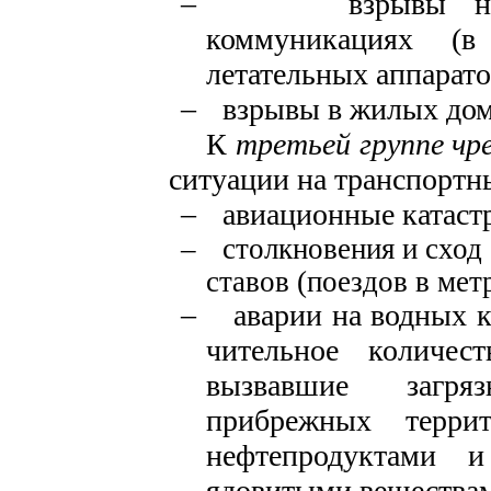
–
взрывы н
коммуникациях (
летательных аппарато
–
взрывы в жилых дом
К
третьей группе чр
ситуации на транспорт
–
авиационные катаст
–
столкновения и сход
ставов (поездов в мет
–
аварии на водных 
чительное количес
вызвавшие загря
прибрежных террит
нефтепродуктами и
ядовитыми вещества