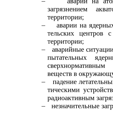
–
аварии на ат
загрязне­нием акв
территории;
–
аварии на ядерных
тельских центров с
террито­рии;
–
аварийные ситуаци
пытательных ядер
сверхнорма­тивны
веществ в окружающ
–
падение летательны
тическими устройст
радиоак­тивным загря
–
незначительные заг