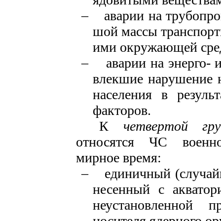
–
аварии на трубопро
шой массы транспорт
ими окружающей сре
–
аварии на энерго- 
влекшие нарушение 
насе­ления в резуль
факторов.
К
четвертой гру
относят­ся ЧС военно
мирное время:
–
единичный (случайн
несенный с акватор
неуста­новленной 
носителя ядерно­го о